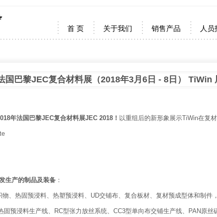
首 页
关于我们
销售产品
人员
国巴黎JEC复合材料展（2018年3月6日 - 8日） TiWin 
18年法国巴黎JEC复合材料展JEC 2018！
以重组后的新形象展示TiWin在
te
研发生产的制品及装备
：
5D织物、热固预浸料、热塑预浸料、UD交铺布、复合板材、复材预成型体和制件
型热固预浸料生产线、RC型张力放丝系统、CC3型单向布交铺生产线、PAN原