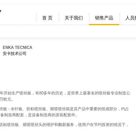
首 页
关于我们
销售产品
人员
ENKA TECNICA
安卡技术公司
从1924年开始生产喷丝板，有80多年的历史，是世界上最著名的喷丝板专业制造公
0万欧元。
无纺布喷丝板 - 水针板、纺粘喷丝板、熔喷喷丝箱是其产品中重要的组成部分，约占
设备制造商配套，是设备制造商的原装配套件。
时可提供纺粘喷丝板、熔喷喷丝头的维护和翻新服务，使用户在节约投资的情况下，